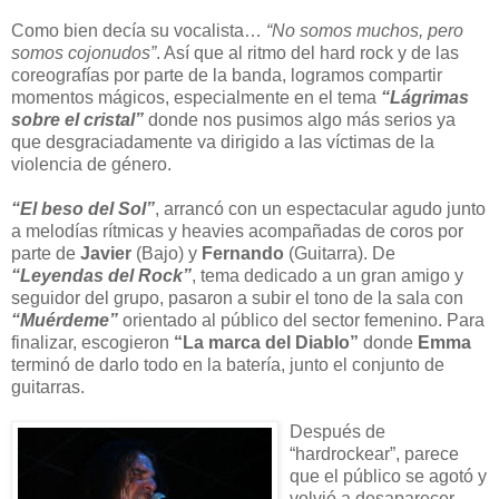
Como bien decía su vocalista…
“No somos muchos, pero
somos cojonudos”
. Así que al ritmo del hard rock y de las
coreografías por parte de la banda, logramos compartir
momentos mágicos, especialmente en el tema
“Lágrimas
sobre el cristal”
donde nos pusimos algo más serios ya
que desgraciadamente va dirigido a las víctimas de la
violencia de género.
“El beso del Sol”
, arrancó con un espectacular agudo junto
a melodías rítmicas y heavies acompañadas de coros por
parte de
Javier
(Bajo) y
Fernando
(Guitarra). De
“Leyendas del Rock”
, tema dedicado a un gran amigo y
seguidor del grupo, pasaron a subir el tono de la sala con
“Muérdeme”
orientado al público del sector femenino. Para
finalizar, escogieron
“La marca del Diablo”
donde
Emma
terminó de darlo todo en la batería, junto el conjunto de
guitarras.
Después de
“hardrockear”, parece
que el público se agotó y
volvió a desaparecer