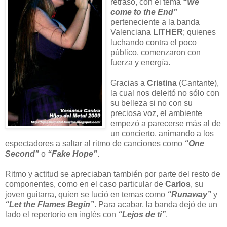
retraso, con el tema
“We
come to the End”
perteneciente a la banda
Valenciana
LITHER
; quienes
luchando contra el poco
público, comenzaron con
fuerza y energía.
Gracias a
Cristina
(Cantante),
la cual nos deleitó no sólo con
su belleza si no con su
preciosa voz, el ambiente
empezó a parecerse más al de
un concierto, animando a los
espectadores a saltar al ritmo de canciones como
“One
Second”
o
“Fake Hope”
.
Ritmo y actitud se apreciaban también por parte del resto de
componentes, como en el caso particular de
Carlos
, su
joven guitarra, quien se lució en temas como
“Runaway”
y
“Let the Flames Begin”
. Para acabar, la banda dejó de un
lado el repertorio en inglés con
“Lejos de ti”
.