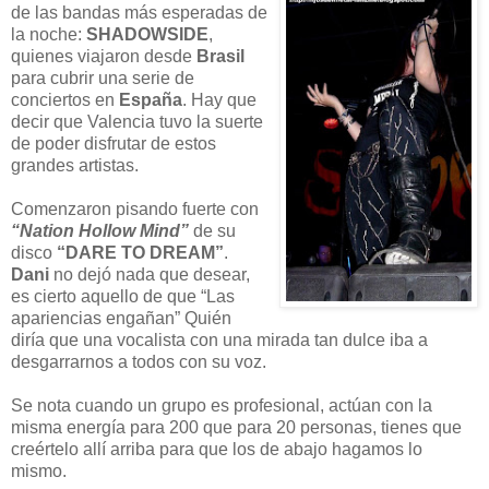
de las bandas más esperadas de
la noche:
SHADOWSIDE
,
quienes viajaron desde
Brasil
para cubrir una serie de
conciertos en
España
. Hay que
decir que Valencia tuvo la suerte
de poder disfrutar de estos
grandes artistas.
Comenzaron pisando fuerte con
“Nation Hollow Mind”
de su
disco
“DARE TO DREAM”
.
Dani
no dejó nada que desear,
es cierto aquello de que “Las
apariencias engañan” Quién
diría que una vocalista con una mirada tan dulce iba a
desgarrarnos a todos con su voz.
Se nota cuando un grupo es profesional, actúan con la
misma energía para 200 que para 20 personas, tienes que
creértelo allí arriba para que los de abajo hagamos lo
mismo.