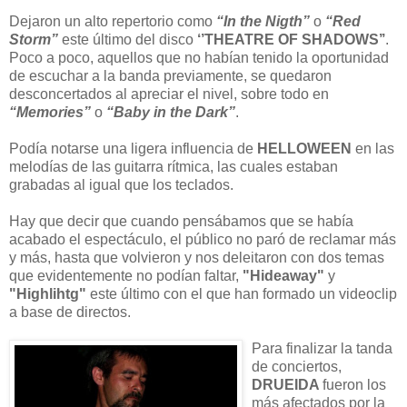
Dejaron un alto repertorio como
“In the Nigth”
o
“Red
Storm”
este último del disco
‘’THEATRE OF SHADOWS’’
.
Poco a poco, aquellos que no habían tenido la oportunidad
de escuchar a la banda previamente, se quedaron
desconcertados al apreciar el nivel, sobre todo en
“Memories”
o
“Baby in the Dark”
.
Podía notarse una ligera influencia de
HELLOWEEN
en las
melodías de las guitarra rítmica, las cuales estaban
grabadas al igual que los teclados.
Hay que decir que cuando pensábamos que se había
acabado el espectáculo, el público no paró de reclamar más
y más, hasta que volvieron y nos deleitaron con dos temas
que evidentemente no podían faltar,
"Hideaway"
y
"Highlihtg"
este último con el que han formado un videoclip
a base de directos.
Para finalizar la tanda
de conciertos,
DRUEIDA
fueron los
más afectados por la