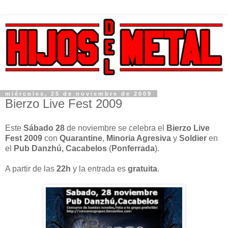
miércoles, 25 de noviembre de 2009
Bierzo Live Fest 2009
Este
Sábado 28
de noviembre se celebra el
Bierzo Live
Fest 2009
con
Quarantine
,
Minoria Agresiva
y
Soldier
en
el
Pub Danzhú, Cacabelos
(
Ponferrada
).
A partir de las
22h
y la entrada es
gratuita
.