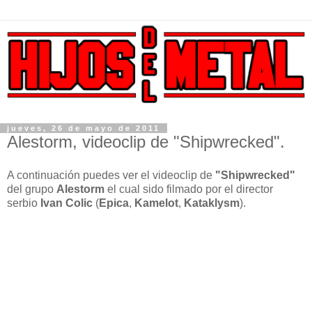
jueves, 26 de mayo de 2011
Alestorm, videoclip de "Shipwrecked".
A continuación puedes ver el videoclip de
"Shipwrecked"
del grupo
Alestorm
el cual sido filmado por el director
serbio
Ivan Colic
(
Epica
,
Kamelot
,
Kataklysm
).