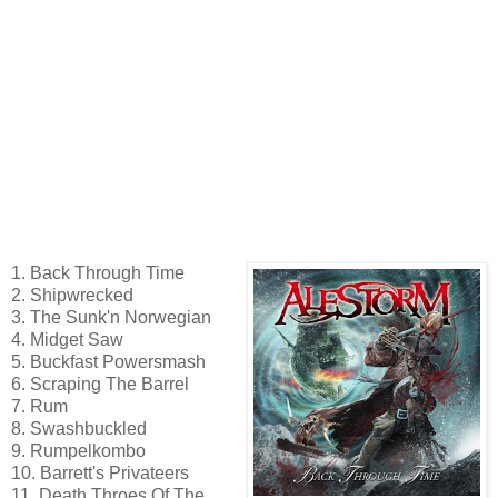
1. Back Through Time
2. Shipwrecked
3. The Sunk'n Norwegian
4. Midget Saw
5. Buckfast Powersmash
6. Scraping The Barrel
7. Rum
8. Swashbuckled
9. Rumpelkombo
10. Barrett's Privateers
11. Death Throes Of The