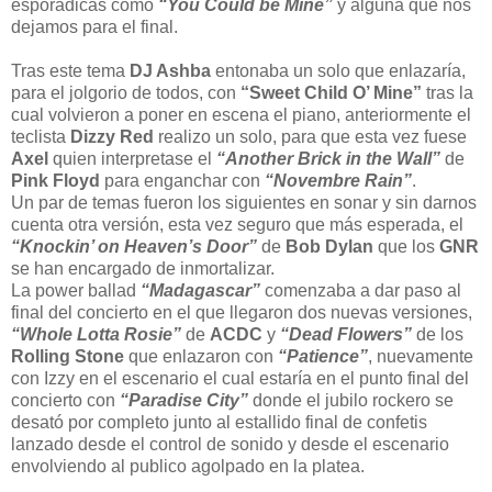
esporádicas como
“You Could be Mine”
y alguna que nos
dejamos para el final.
Tras este tema
DJ Ashba
entonaba un solo que enlazaría,
para el jolgorio de todos, con
“Sweet Child O’ Mine”
tras la
cual volvieron a poner en escena el piano, anteriormente el
teclista
Dizzy Red
realizo un solo, para que esta vez fuese
Axel
quien interpretase el
“Another Brick in the Wall”
de
Pink Floyd
para enganchar con
“Novembre Rain”
.
Un par de temas fueron los siguientes en sonar y sin darnos
cuenta otra versión, esta vez seguro que más esperada, el
“Knockin’ on Heaven’s Door”
de
Bob Dylan
que los
GNR
se han encargado de inmortalizar.
La power ballad
“Madagascar”
comenzaba a dar paso al
final del concierto en el que llegaron dos nuevas versiones,
“Whole Lotta Rosie”
de
ACDC
y
“Dead Flowers”
de los
Rolling Stone
que enlazaron con
“Patience”
, nuevamente
con Izzy en el escenario el cual estaría en el punto final del
concierto con
“Paradise City”
donde el jubilo rockero se
desató por completo junto al estallido final de confetis
lanzado desde el control de sonido y desde el escenario
envolviendo al publico agolpado en la platea.