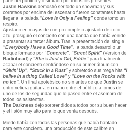
parte del público y disfrutado por todos los presentes.
Justin Hawkins
demostró ser todo un showman y sus
correteos por encima del escenario fueron constantes hasta
llegar a la balada
“Love Is Only a Feeling”
donde tomo un
respiro.
Ajustado en mayas de cuerpo completo ajustado de color
azul prosiguió el concierto con una banda que había venido
a presentar su tercer álbum. Tras la presentación del single
“Everybody Have a Good Time”
, la banda desarrollo un
bloque formado por
“Concrete”
,
“Street Spirit”
(Version de
Radiohead
) y
“She’s Just a Girl, Eddie”
para finalmente
acabar el concierto centrándose en su primer álbum con
“Givin’ Up”
,
“Stuck In a Rust”
y sobretodo sus mega hits
“I
belive in a thing Called Love”
y
“Love on the Rocks with
no Ice”.
Un final apoteósico no sin antes de que
Justin
se
entrometiera guitarra en mano entre el público a lomos de
uno de los de seguridad que lo paseo entre el asombro de
todos los asistentes.
The Darkness
dejo sorprendidos a todos por su buen hacer
y el listón muy alto para lo que venía después.
Miedo había con todas las personas que había hablado
para este concierto, una producción de este calibre en