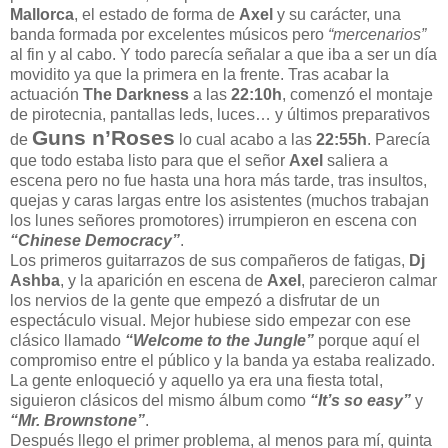
Mallorca
, el estado de forma de
Axel
y su carácter, una
banda formada por excelentes músicos pero
“mercenarios”
al fin y al cabo. Y todo parecía señalar a que iba a ser un día
movidito ya que la primera en la frente. Tras acabar la
actuación
The Darkness
a las
22:10h
, comenzó el montaje
de pirotecnia, pantallas leds, luces… y últimos preparativos
Guns n’Roses
de
lo cual acabo a las
22:55h
. Parecía
que todo estaba listo para que el señor
Axel
saliera a
escena pero no fue hasta una hora más tarde, tras insultos,
quejas y caras largas entre los asistentes (muchos trabajan
los lunes señores promotores) irrumpieron en escena con
“Chinese Democracy”
.
Los primeros guitarrazos de sus compañeros de fatigas,
Dj
Ashba
, y la aparición en escena de
Axel
, parecieron calmar
los nervios de la gente que empezó a disfrutar de un
espectáculo visual. Mejor hubiese sido empezar con ese
clásico llamado
“Welcome to the Jungle”
porque aquí el
compromiso entre el público y la banda ya estaba realizado.
La gente enloqueció y aquello ya era una fiesta total,
siguieron clásicos del mismo álbum como
“It’s so easy”
y
“Mr. Brownstone”
.
Después llego el primer problema, al menos para mí, quinta