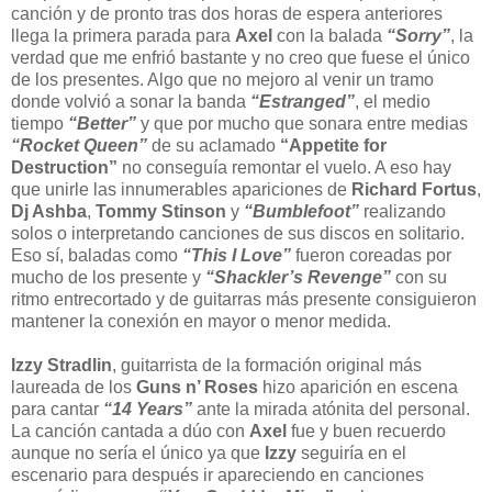
canción y de pronto tras dos horas de espera anteriores
llega la primera parada para
Axel
con la balada
“Sorry”
, la
verdad que me enfrió bastante y no creo que fuese el único
de los presentes. Algo que no mejoro al venir un tramo
donde volvió a sonar la banda
“Estranged”
, el medio
tiempo
“Better”
y que por mucho que sonara entre medias
“Rocket Queen”
de su aclamado
“Appetite for
Destruction”
no conseguía remontar el vuelo. A eso hay
que unirle las innumerables apariciones de
Richard Fortus
,
Dj Ashba
,
Tommy Stinson
y
“Bumblefoot”
realizando
solos o interpretando canciones de sus discos en solitario.
Eso sí, baladas como
“This I Love”
fueron coreadas por
mucho de los presente y
“Shackler’s Revenge”
con su
ritmo entrecortado y de guitarras más presente consiguieron
mantener la conexión en mayor o menor medida.
Izzy Stradlin
, guitarrista de la formación original más
laureada de los
Guns n’ Roses
hizo aparición en escena
para cantar
“14 Years”
ante la mirada atónita del personal.
La canción cantada a dúo con
Axel
fue y buen recuerdo
aunque no sería el único ya que
Izzy
seguiría en el
escenario para después ir apareciendo en canciones