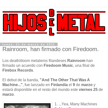
lunes, 21 de marzo de 2011
Rainroom, han firmado con Firedoom.
Los death/doom metaleros filandeses
Rainroom
han
firmado un acuerdo con
Firedoom Music
, una filial de
Firebox Records
.
El debut de la banda,
"And The Other That Was A
Machine..."
, fue lanzado en
Finlandia
el
9
de
marzo
y
estará disponible en el resto del mundo este
viernes 25
de
marzo
.
1. ...Yea, Many Machines