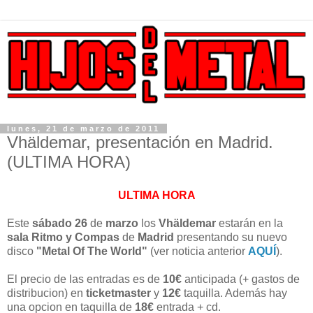
lunes, 21 de marzo de 2011
Vhäldemar, presentación en Madrid.
(ULTIMA HORA)
ULTIMA HORA
Este
sábado 26
de
marzo
los
Vhäldemar
estarán en la
sala Ritmo y Compas
de
Madrid
presentando su nuevo
disco
"Metal Of The World"
(ver noticia anterior
AQUÍ
).
El precio de las entradas es de
10€
anticipada (+ gastos de
distribucion) en
ticketmaster
y
12€
taquilla. Además hay
una opcion en taquilla de
18€
entrada + cd.