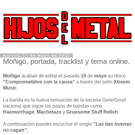
martes, 17 de mayo de 2011
Moñigo, portada, tracklist y tema online.
Moñigo
acaban de editar el pasado
10
de
mayo
su disco
"Comprometidos con la causa"
a través del sello
Xtreem
Music
.
La banda es la nueva sensación de la escena Gore/Grind
nacional que sigue los pasos de bandas como
Haemorrhage
,
Machetazo
y
Gruesome Stuff Relish
.
A continuación puedes escuchar el single
"Las tias buenas
no cagan".