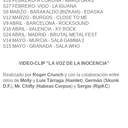
V26 FEBRERO- A CORUÑA - MARDI GRAS
S27 FEBRERO- VIGO - LA IGUANA
S6 MARZO - BARAKALDO (BIZKAIA) - EDASKA
V12 MARZO - BURGOS - CLOSE TO ME
V9 ABRIL - BARCELONA - ROCKSOUND
V16 ABRIL - VALENCIA - XY ROCK
S24 ABRIL- MADRID - BRUTAL METAL FEST
V14 MAYO - MURCIA - SALA GAMMA 2
S15 MAYO - GRANADA - SALA WHO
VIDEO-CLIP "LA VOZ DE LA INOCENCIA"
Realizado por
Roger Crunch
y con la colaboración entre
otros de
Molly
y
Luis Tárraga
(
Hamlet
),
Germán
(
Skunk
D.F.
),
Mr. Chifly
(
Habeas Corpus
) y
Sergio
(
RipKC
)