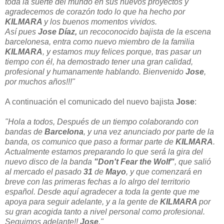
toda la suerte del mundo en sus nuevos proyectos y
agradecemos de corazón todo lo que ha hecho por
KILMARA
y los buenos momentos vividos.
Así pues
Jose
Díaz,
un recoconocido bajista de la escena
barcelonesa, entra como nuevo miembro de la familia
KILMARA
, y estamos muy felices porque, tras pasar un
tiempo con él, ha demostrado tener una gran calidad,
profesional y humanamente hablando. Bienvenido
Jose
,
por muchos años!!!"
A continuación el comunicado del nuevo bajista
Jose
:
"Hola a todos,
Después de un tiempo colaborando con
bandas de
Barcelona
, y una vez anunciado por parte de la
banda, os comunico que paso a formar parte de
KILMARA
.
Actualmente estamos preparando lo que será la gira del
nuevo disco de la banda
"Don't Fear the Wolf"
, que salió
al mercado el pasado
31
de
Mayo
, y que comenzará en
breve con las primeras fechas a lo alrgo del territorio
español.
Desde aquí agradecer a toda la gente que me
apoya para seguir adelante, y a la gente de
KILMARA
por
su gran acogida tanto a nivel personal como profesional.
Seguimos adelante!!
Jose
."