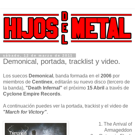
sábado, 12 de marzo de 2011
Demonical, portada, tracklist y video.
Los suecos
Demonical
, banda formada en el
2006
por
miembros de
Centinex
, editarán su nuevo disco (tercero de
la banda),
"Death Infernal"
el próximo
15 Abril
a través de
Cyclone
Empire Records
.
A continuación puedes ver la portada, trackist y el video de
"March for Victory"
.
1. The Arrival of
Armageddon