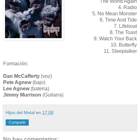
The World Again
4. Radio
5. No Mean Monster
6. Time And Tide
7. Lifeboat
8. The Toast
9. Watch Your Back
10. Butterfly
11. Sleeptalker
Formación:
Dan McCafferty
(voz)
Pete Agnew
(bajo)
Lee Agnew
(bateria)
Jimmy Murrison
(Guitarra)
Hijos del Metal
en
17:08
Compartir
No hay comentarios: