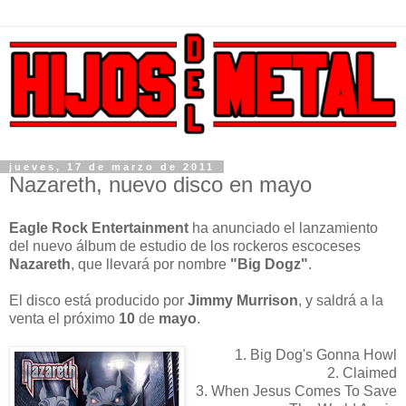
jueves, 17 de marzo de 2011
Nazareth, nuevo disco en mayo
Eagle Rock Entertainment
ha anunciado el lanzamiento
del nuevo álbum de estudio de los rockeros escoceses
Nazareth
, que llevará por nombre
"Big Dogz"
.
El disco está producido por
Jimmy Murrison
, y saldrá a la
venta el próximo
10
de
mayo
.
1. Big Dog's Gonna Howl
2. Claimed
3. When Jesus Comes To Save