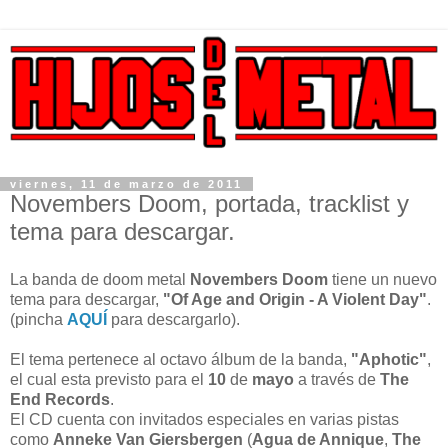
viernes, 11 de marzo de 2011
Novembers Doom, portada, tracklist y
tema para descargar.
La banda de doom metal
Novembers Doom
tiene un nuevo
tema para descargar,
"Of Age and Origin - A Violent Day"
.
(pincha
AQUÍ
para descargarlo).
El tema pertenece al octavo álbum de la banda,
"Aphotic"
,
el cual esta previsto para el
10
de
mayo
a través de
The
End Records
.
El CD cuenta con invitados especiales en varias pistas
como
Anneke Van Giersbergen
(
Agua de Annique
,
The