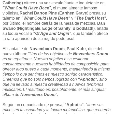
Gathering
) ofrece una voz escalofriante e inquietante en
"What Could Have Been
", el mundialmente famoso
violinista
Rachel Barton Pine
(
Earthen Grave
) presta su
talento en
"What Could Have Been"
y
"The Dark Host",
por último, el hombre detrás de la mesa de mezclas,
Dan
Swanö
(
Nightingale
,
Edge of Sanity
,
BloodBath
), añade
su toque vocal a
"Of Age and Origin"
, que también ofrece
la rara aparición de su rugido poderoso!
El cantante de
Novembers Doom
,
Paul Kuhr
, dice del
nuevo álbum:
"Uno de los objetivos de
Novembers Doom
es no repetirnos. Nuestro objetivo es cuestionar
constantemente nuestras habilidades de composición para
ofrecer algo nuevo a cada momento, manteniendo al mismo
tiempo lo que sentimos es nuestro sonido característico.
Creemos que no solo hemos logrado con
"Aphotic",
sino
que ha llevado a nuestra creatividad a nuevos territorios
musicales. El resultado es, posiblemente, el más singular
álbum de
Novembers Doom
".
Según un comunicado de prensa,
"Aphotic"
:
"tiene sus
raíces en la oscuridad y la locura melancólica, que recuerda