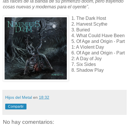
las raíces de la banda de su primerizo doom, pero trayendo
cosas nuevas y modernas para el oyente".
1. The Dark Host
2. Harvest Scythe
3. Buried
4. What Could Have Been
5. Of Age and Origin - Part
1: A Violent Day
6. Of Age and Origin - Part
2: A Day of Joy
7. Six Sides
8. Shadow Play
Hijos del Metal
en
18:32
Compartir
No hay comentarios: