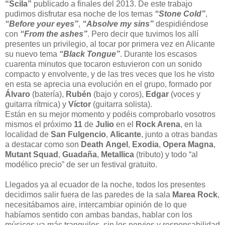
“Scila”
publicado a finales del 2013. De este trabajo
pudimos disfrutar esa noche de los temas
“Stone Cold”
,
“Before your eyes”
,
“Absolve my sins”
despidiéndose
con
“From the ashes”
. Pero decir que tuvimos los allí
presentes un privilegio, al tocar por primera vez en Alicante
su nuevo tema
“Black Tongue”
. Durante los escasos
cuarenta minutos que tocaron estuvieron con un sonido
compacto y envolvente, y de las tres veces que los he visto
en esta se aprecia una evolución en el grupo, formado por
Álvaro
(batería),
Rubén
(bajo y coros),
Edgar
(voces y
guitarra rítmica) y
Víctor
(guitarra solista).
Están en su mejor momento y podéis comprobarlo vosotros
mismos el próximo
11
de
Julio
en el
Rock Arena
, en la
localidad de
San Fulgencio
,
Alicante
, junto a otras bandas
a destacar como son
Death
Angel
,
Exodia
,
Opera
Magna
,
Mutant
Squad
,
Guadaña
,
Metallica
(tributo) y todo “al
modélico precio” de ser un festival
gratuito.
Llegados ya al ecuador de la noche, todos los presentes
decidimos salir fuera de las paredes de la sala
Marea Rock
,
necesitábamos aire, intercambiar opinión de lo que
habíamos sentido con ambas bandas, hablar con los
músicos ya más tranquilos, sin los nervios y responsabilidad