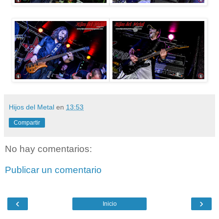
Hijos del Metal
en
13:53
Compartir
No hay comentarios:
Publicar un comentario
‹
›
Inicio