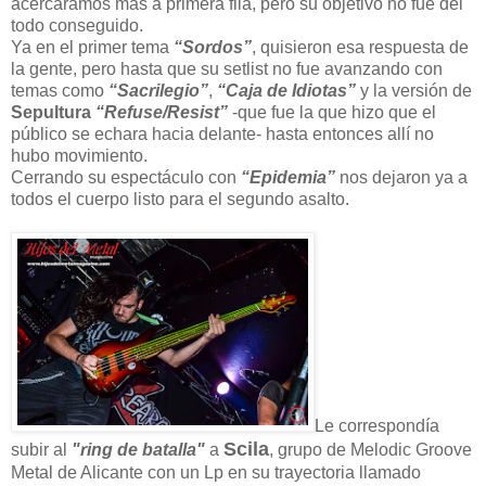
acercáramos mas a primera fila, pero su objetivo no fue del
todo conseguido.
Ya en el primer tema
“Sordos”
, quisieron esa respuesta de
la gente, pero hasta que su setlist no fue avanzando con
temas como
“Sacrilegio”
,
“Caja de Idiotas”
y la versión de
Sepultura
“Refuse/Resist”
-que fue la que hizo que el
público se echara hacia delante- hasta entonces allí no
hubo movimiento.
Cerrando su espectáculo con
“Epidemia”
nos dejaron ya a
todos el cuerpo listo para el segundo asalto.
Le correspondía
Scila
subir al
"ring de batalla"
a
, grupo de Melodic Groove
Metal de Alicante con un Lp en su trayectoria llamado