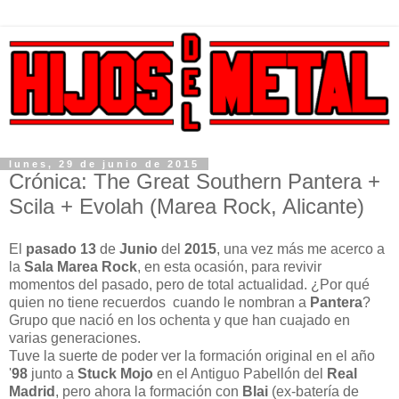
lunes, 29 de junio de 2015
Crónica: The Great Southern Pantera +
Scila + Evolah (Marea Rock, Alicante)
El
pasado
13
de
Junio
del
2015
, una vez más me acerco a
la
Sala Marea Rock
, en esta ocasión, para revivir
momentos del pasado, pero de total actualidad. ¿Por qué
quien no tiene recuerdos cuando le nombran a
Pantera
?
Grupo que nació en los ochenta y que han cuajado en
varias generaciones.
Tuve la suerte de poder ver la formación original en el año
'
98
junto a
Stuck Mojo
en el Antiguo Pabellón del
Real
Madrid
, pero ahora la formación con
Blai
(ex-batería de