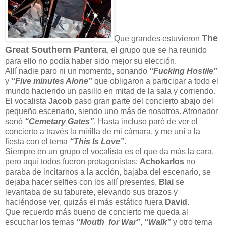
The
Que grandes estuvieron
Great Southern Pantera
, el grupo que se ha reunido
para ello no podía haber sido mejor su elección.
Allí nadie paro ni un momento, sonando
“Fucking Hostile”
y
“Five minutes Alone”
que obligaron a participar a todo el
mundo haciendo un pasillo en mitad de la sala y corriendo.
El vocalista
Jacob
paso gran parte del concierto abajo del
pequeño escenario, siendo uno más de nosotros. Atronador
sonó
“Cemetary Gates”
. Hasta incluso paré de ver el
concierto a través la mirilla de mi cámara, y me uní a la
fiesta con el tema
“This Is Love”
.
Siempre en un grupo el vocalista es el que da más la cara,
pero aquí todos fueron protagonistas;
Achokarlos
no
paraba de incitarnos a la acción, bajaba del escenario, se
dejaba hacer selfies con los allí presentes,
Blai
se
levantaba de su taburete, elevando sus brazos y
haciéndose ver, quizás el más estático fuera
David
.
Que recuerdo más bueno de concierto me queda al
escuchar los temas
“Mouth for War”
,
“Walk”
y otro tema