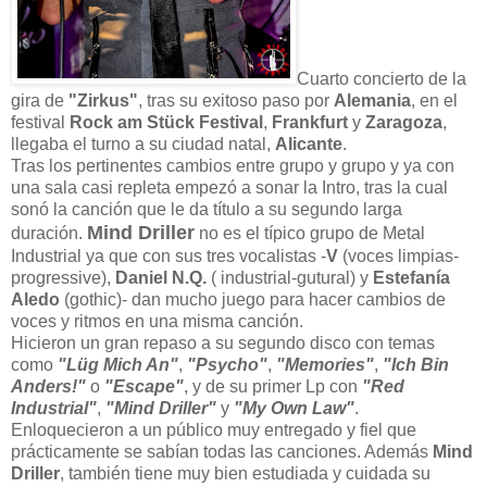
Cuarto concierto de la
gira de
"Zirkus"
, tras su exitoso paso por
Alemania
, en el
festival
Rock am
Stück Festival
,
Frankfurt
y
Zaragoza
,
llegaba el turno a su ciudad natal,
Alicante
.
Tras los pertinentes cambios entre grupo y grupo y ya con
una sala casi repleta empezó a sonar la Intro, tras la cual
sonó la canción que le da título a su segundo larga
Mind Driller
duración.
no es el típico grupo de Metal
Industrial ya que con sus tres vocalistas -
V
(voces limpias-
progressive),
Daniel N.Q.
( industrial-gutural) y
Estefanía
Aledo
(gothic)- dan mucho juego para hacer cambios de
voces y ritmos en una misma canción.
Hicieron un gran repaso a su segundo disco con temas
como
"Lüg Mich An"
,
"Psycho"
,
"Memories"
,
"Ich Bin
Anders!"
o
"Escape"
, y de su primer Lp con
"Red
Industrial"
,
"Mind Driller"
y
"My Own Law"
.
Enloquecieron a un público muy entregado y fiel que
prácticamente se sabían todas las canciones. Además
Mind
Driller
, también tiene muy bien estudiada y cuidada su