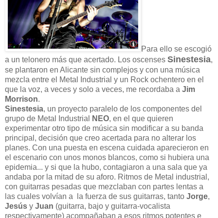
Para ello se escogió
Sinestesia
a un telonero más que acertado. Los oscenses
,
se plantaron en Alicante sin complejos y con una música
mezcla entre el Metal Industrial y un Rock ochentero en el
que la voz, a veces y solo a veces, me recordaba a
Jim
Morrison
.
Sinestesia
, un proyecto paralelo de los componentes del
grupo de Metal Industrial
NEO
, en el que quieren
experimentar otro tipo de música sin modificar a su banda
principal, decisión que creo acertada para no alterar los
planes. Con una puesta en escena cuidada aparecieron en
el escenario con unos monos blancos, como si hubiera una
epidemia... y si que la hubo, contagiaron a una sala que ya
andaba por la mitad de su aforo. Ritmos de Metal industrial,
con guitarras pesadas que mezclaban con partes lentas a
las cuales volvían a la fuerza de sus guitarras, tanto
Jorge
,
Jesús
y
Juan
(guitarra, bajo y guitarra-vocalista
respectivamente) acompañaban a esos ritmos potentes e