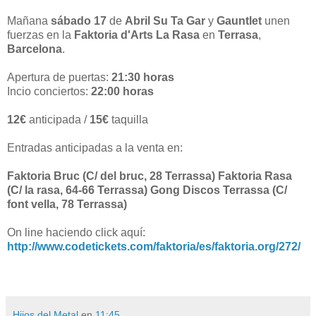
Mañana
sábado 17
de
Abril Su Ta Gar
y
Gauntlet
unen
fuerzas en la
Faktoria d'Arts La Rasa
en
Terrasa
,
Barcelona
.
Apertura de puertas:
21:30 horas
Incio conciertos:
22:00 horas
12€
anticipada /
15€
taquilla
Entradas anticipadas a la venta en:
Faktoria Bruc (C/ del bruc, 28 Terrassa)
Faktoria Rasa
(C/ la rasa, 64-66 Terrassa)
Gong Discos Terrassa (C/
font vella, 78 Terrassa)
On line haciendo click aquí:
http://www.codetickets.com/faktoria/es/faktoria.org/272/
Hijos del Metal
en
11:45