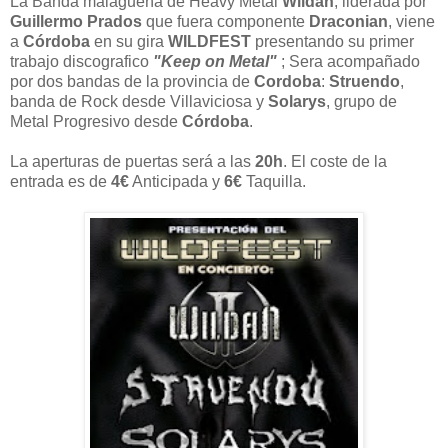
La Banda malagueña de Heavy Metal
Wildan
, liderada por
Guillermo Prados
que fuera componente
Draconian
, viene
a
Córdoba
en su gira
WILDFEST
presentando su primer
trabajo discografico
"Keep on Metal"
; Sera acompañado
por dos bandas de la provincia de
Cordoba
:
Struendo
,
banda de Rock desde Villaviciosa y
Solarys
, grupo de
Metal Progresivo desde
Córdoba
.
La aperturas de puertas será a las
20h
. El coste de la
entrada es de
4€
Anticipada y
6€
Taquilla.