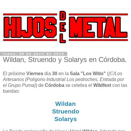
lunes, 26 de abril de 2010
Wildan, Struendo y Solarys en Córdoba.
El próximo
Viernes
dia
30
en la
Sala "Los Witis"
(
(C/Los
Artesanos (Poligono Industrial Los pedroches, Entrada por
el Grupo Puma)
) de
Córdoba
se celebra el
Wildfest
con las
bandas:
Wildan
Struendo
Solarys