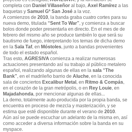
completa con
Daniel Villaseñor
al bajo,
Axel Ramírez
a las
baquetas y
Samuel Gª San José
a la voz.
A comienzos de
2010
, la banda graba cuatro cortes para su
nueva demo, titulada
“Sent To War”
, y comienza a buscar
bolos donde poder presentarla en directo. En el mes de de
febrero del mismo año se produce también lo que será su
bautismo de fuego, interpretando los temas de dicha demo
en la
Sala Taf
, en
Móstoles
, junto a bandas provenientes
de todo el estado español.
Tras esto,
AGRESIVA
comienza a realizar numerosas
actuaciones presentando así su trabajo al público metalero
español, realizando algunas de ellas en la
sala “The
Bank”
, en el madrileño barrio de
Aluche
, en la conocida
sala de conciertos
Excalibur Metal
, en
Ritmo & Compás
,
en el corazón de la gran metrópolis, o en
Rey Louie
, en
Majadahonda
, por mencionar algunas de ellas...
La demo, totalmente auto-producida por la propia banda, se
encuentra en proceso de mezcla y masterización, y se
estima que esté disponible durante el verano de
2010
.
Aún así se puede escuchar un adelanto de la misma en, así
como acceder a diversa información sobre la banda en su
myspace.