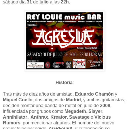
sábado día
31
de
julio
a las
22h
.
Historia
:
Tras más de diez años de amistad,
Eduardo Chamón
y
Miguel Coello
, dos amigos de
Madrid
, y ambos guitarristas,
deciden montar una banda de metal en julio de
2008
,
influenciada por grupos como
Megadeth
,
Slayer
,
Annihilator
,
Anthrax
,
Kreator
,
Savatage
o
Vicious
Rumors
, por mencionar algunos. El nombre del nuevo
proyecto es escogido,
AGRESIVA
, y la formación se