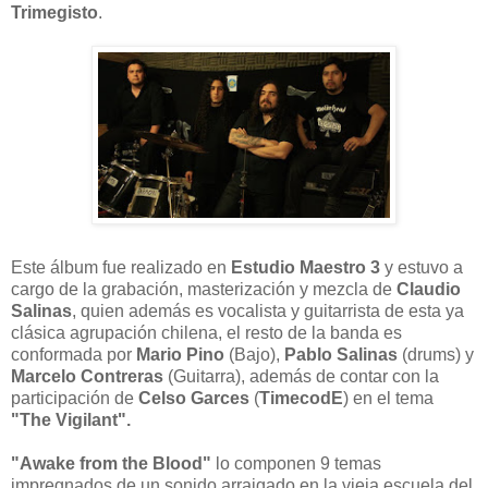
Trimegisto
.
Este álbum fue realizado en
Estudio Maestro 3
y estuvo a
cargo de la grabación, masterización y mezcla de
Claudio
Salinas
, quien además es vocalista y guitarrista de esta ya
clásica agrupación chilena, el resto de la banda es
conformada por
Mario Pino
(Bajo),
Pablo Salinas
(drums) y
Marcelo Contreras
(Guitarra), además de contar con la
participación de
Celso Garces
(
TimecodE
) en el tema
"The Vigilant".
"Awake from the Blood"
lo componen 9 temas
impregnados de un sonido arraigado en la vieja escuela del