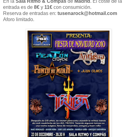
En la
Sala Ritmo & Compas
de
Madrid
. El coste de la
entrada es de
8€
y
11€
con consumición.
Reserva de entradas en:
tusenarock@hotmail.com
Aforo limitado.