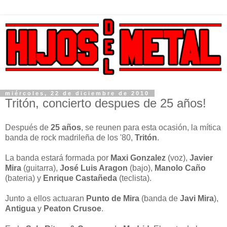
miércoles, 22 de diciembre de 2010
Tritón, concierto despues de 25 años!
Después de
25 años
, se reunen para esta ocasión, la mítica
banda de rock madrileña de los '80,
Tritón
.
La banda estará formada por
Maxi Gonzalez
(voz),
Javier
Mira
(guitarra),
José Luis Aragon
(bajo),
Manolo Caño
(bateria) y
Enrique Castañeda
(teclista).
Junto a ellos actuaran
Punto de Mira
(banda de
Javi Mira
),
Antigua
y
Peaton Crusoe
.