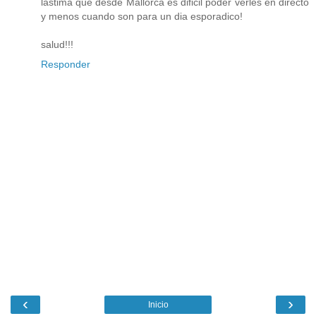
lastima que desde Mallorca es dificil poder verles en directo
y menos cuando son para un dia esporadico!
salud!!!
Responder
‹
›
Inicio