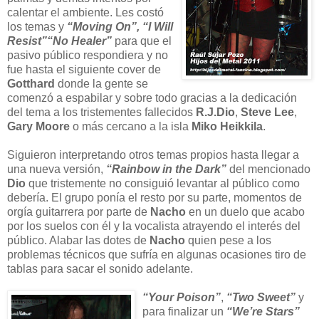
calentar el ambiente. Les costó
los temas y
“Moving On”, “I Will
Resist”“No Healer”
para que el
pasivo público respondiera y no
fue hasta el siguiente cover de
Gotthard
donde la gente se
comenzó a espabilar y sobre todo gracias a la dedicación
del tema a los tristementes fallecidos
R.J.Dio
,
Steve Lee
,
Gary Moore
o más cercano a la isla
Miko Heikkila
.
Siguieron interpretando otros temas propios hasta llegar a
una nueva versión,
“Rainbow in the Dark”
del mencionado
Dio
que tristemente no consiguió levantar al público como
debería. El grupo ponía el resto por su parte, momentos de
orgía guitarrera por parte de
Nacho
en un duelo que acabo
por los suelos con él y la vocalista atrayendo el interés del
público. Alabar las dotes de
Nacho
quien pese a los
problemas técnicos que sufría en algunas ocasiones tiro de
tablas para sacar el sonido adelante.
“Your Poison”
,
“Two Sweet”
y
para finalizar un
“We’re Stars”