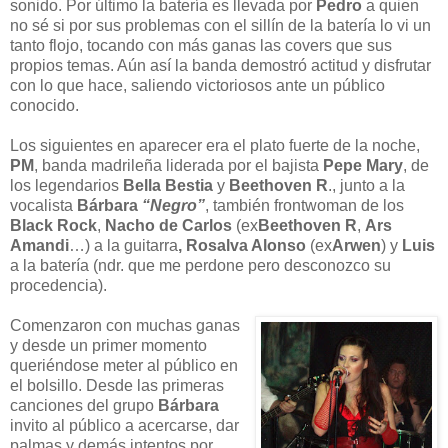
sonido. Por último la batería es llevada por
Pedro
a quien
no sé si por sus problemas con el sillín de la batería lo vi un
tanto flojo, tocando con más ganas las covers que sus
propios temas. Aún así la banda demostró actitud y disfrutar
con lo que hace, saliendo victoriosos ante un público
conocido.
Los siguientes en aparecer era el plato fuerte de la noche,
PM
, banda madrileña liderada por el bajista
Pepe Mary
, de
los legendarios
Bella Bestia
y
Beethoven R
., junto a la
vocalista
Bárbara
“Negro”
, también frontwoman de los
Black Rock
,
Nacho de Carlos
(ex
Beethoven R
,
Ars
Amandi
…) a la guitarra
, Rosalva Alonso
(ex
Arwen
) y
Luis
a la batería (ndr. que me perdone pero desconozco su
procedencia).
Comenzaron con muchas ganas
y desde un primer momento
queriéndose meter al público en
el bolsillo. Desde las primeras
canciones del grupo
Bárbara
invito al público a acercarse, dar
palmas y demás intentos por