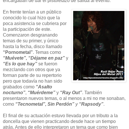
encargaban de dar el pistoletazo de salida al evento.
En frente tenían a un público
conocido lo cual hizo que la
poca asistencia se cubriera por
la participación de este.
Comenzaron desgranando
temas de su primer, y único
hasta la fecha, disco llamado
“Pornometal”
. Temas como
“Muévete”, “Déjame en paz”
y
“Es lo que hay”
se fueron
mezclando con otros que ya
forman parte de su repertorio
pero que todavía no han sido
grabados como
“Asalto
nocturno”
,
“Muérdeme”
y
“Ray Out”
. También
presentaron nuevos temas, o al menos a mi no me sonaban,
como
“Tecnometal”, Sin Perdón”
y
“Rapsody”
.
El final de su actuación estuvo llevada por un tributo a la
doncella que vienen practicando desde hace un tiempo
atrás. Antes de ello interpretaron un tema que como bien