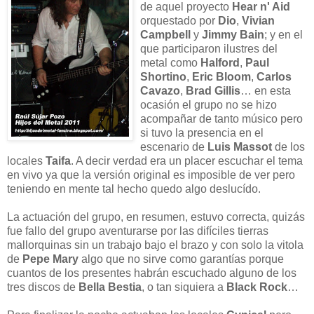
de aquel proyecto
Hear n' Aid
orquestado por
Dio
,
Vivian
Campbell
y
Jimmy Bain
; y en el
que participaron ilustres del
metal como
Halford
,
Paul
Shortino
,
Eric Bloom
,
Carlos
Cavazo
,
Brad Gillis
… en esta
ocasión el grupo no se hizo
acompañar de tanto músico pero
si tuvo la presencia en el
escenario de
Luis Massot
de los
locales
Taifa
. A decir verdad era un placer escuchar el tema
en vivo ya que la versión original es imposible de ver pero
teniendo en mente tal hecho quedo algo deslucído.
La actuación del grupo, en resumen, estuvo correcta, quizás
fue fallo del grupo aventurarse por las difíciles tierras
mallorquinas sin un trabajo bajo el brazo y con solo la vitola
de
Pepe Mary
algo que no sirve como garantías porque
cuantos de los presentes habrán escuchado alguno de los
tres discos de
Bella Bestia
, o tan siquiera a
Black Rock
…