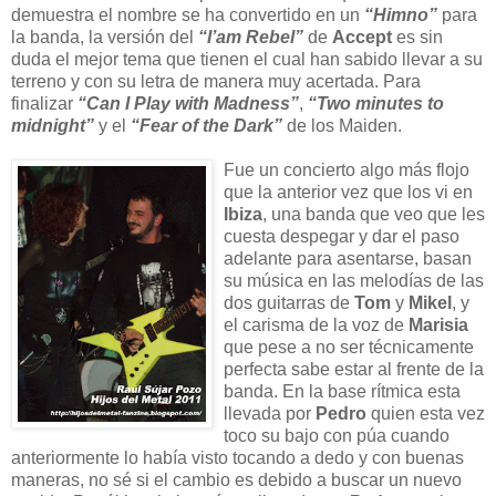
demuestra el nombre se ha convertido en un
“Himno”
para
la banda, la versión del
“I’am Rebel”
de
Accept
es sin
duda el mejor tema que tienen el cual han sabido llevar a su
terreno y con su letra de manera muy acertada. Para
finalizar
“Can I Play with Madness”
,
“Two minutes to
midnight”
y el
“Fear of the Dark”
de los Maiden.
Fue un concierto algo más flojo
que la anterior vez que los vi en
Ibiza
, una banda que veo que les
cuesta despegar y dar el paso
adelante para asentarse, basan
su música en las melodías de las
dos guitarras de
Tom
y
Mikel
, y
el carisma de la voz de
Marisia
que pese a no ser técnicamente
perfecta sabe estar al frente de la
banda. En la base rítmica esta
llevada por
Pedro
quien esta vez
toco su bajo con púa cuando
anteriormente lo había visto tocando a dedo y con buenas
maneras, no sé si el cambio es debido a buscar un nuevo