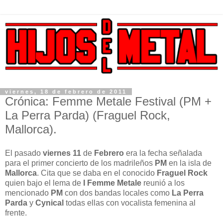
viernes, 18 de febrero de 2011
Crónica: Femme Metale Festival (PM +
La Perra Parda) (Fraguel Rock,
Mallorca).
El pasado
viernes 11
de
Febrero
era la fecha señalada
para el primer concierto de los madrileños
PM
en la isla de
Mallorca
. Cita que se daba en el conocido
Fraguel Rock
quien bajo el lema de
I Femme Metale
reunió a los
mencionado
PM
con dos bandas locales como
La Perra
Parda
y
Cynical
todas ellas con vocalista femenina al
frente.