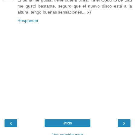
El tema me gusta, tiene buena pinta. Ya el Good to be Bad
me gustó bastante, seguro que el nuevo disco está a la
altura, tengo buenas sensaciones... :-)
Responder
‹
›
Inicio
Ver versión web