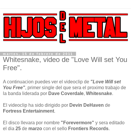
martes, 15 de febrero de 2011
Whitesnake, video de "Love Will set You
Free".
A continuacion puedes ver el videoclip de
"Love Will set
You Free"
, primer single del que sera el proximo trabajo de
la banda liderada por
Dave Coverdale
,
Whitesnake
.
El videoclip ha sido dirigido por
Devin DeHaven
de
Fortress Entertainment
.
El disco llevara por nombre
"Forevermore"
y sera editado
el dia
25
de
marzo
con el sello
Frontiers Records
.