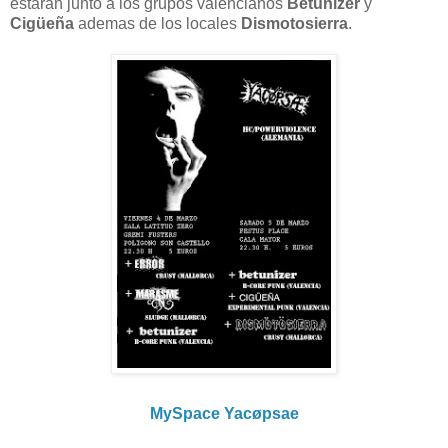
estaran junto a los grupos valencianos
Betunizer
y
Cigüeña
ademas de los locales
Dismotosierra
.
MySpace Yacøpsae