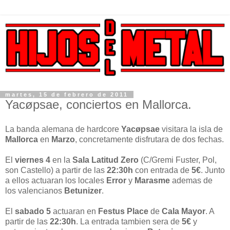
martes, 15 de febrero de 2011
Yacøpsae, conciertos en Mallorca.
La banda alemana de hardcore
Yacøpsae
visitara la isla de
Mallorca
en
Marzo
, concretamente disfrutara de dos fechas.
El
viernes 4
en la
Sala Latitud Zero
(C/Gremi Fuster, Pol,
son Castello) a partir de las
22:30h
con entrada de
5€
. Junto
a ellos actuaran los locales
Error
y
Marasme
ademas de
los valencianos
Betunizer
.
El
sabado 5
actuaran en
Festus Place
de
Cala Mayor
. A
partir de las
22:30h
. La entrada tambien sera de
5€
y