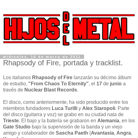
miércoles, 16 de marzo de 2011
Rhapsody of Fire, portada y tracklist.
Los italianos
Rhapsody of Fire
lanzarán su décimo álbum
de estudio,
"From Chaos To Eternity"
, el
17
de
junio
a
través de
Nuclear Blast Records
.
El disco, como anteriormente, ha sido producido entre los
miembros fundadores
Luca Turilli
y
Alex Staropoli
. Parte
del disco (guitarra y voz) se grabo en su ciudad nata de
Trieste
. El bajo y la batería se grabaron en
Alemania
, en los
Gate Studio
bajo la supervisión de la banda y un viejo
amigo y colaborador de
Sascha Paeth
(
Avantasia
,
Angra
,