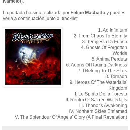
Kamelot
).
La portada ha sido realizada por
Felipe Machado
y puedes
verla a continuación junto al tracklist.
1. Ad Infinitum
2. From Chaos To Eternity
3. Tempesta Di Fuoco
4. Ghosts Of Forgotten
Worlds
5. Anima Perduta
6. Aeons Of Raging Darkness
7. I Belong To The Stars
8. Tornado
9. Heroes Of The Waterfalls'
Kingdom
I. Lo Spirito Della Foresta
II. Realm Of Sacred Waterfalls
III. Thanor's Awakening
IV. Northern Skies Enflamed
V. The Splendour Of Angels' Glory (A Final Revelation)