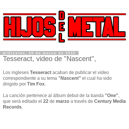
miércoles, 16 de marzo de 2011
Tesseract, video de "Nascent",
Los ingleses
Tesseract
acaban de publicar el video
correspondiente a su tema
"Nascent"
el cual ha sido
dirigido por
Tim Fox
.
La canción pertenece al álbum debut de la banda
"One"
,
que será editado el
22
de
marzo
a través de
Century Media
Records
.