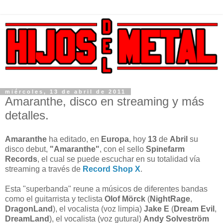
miércoles, 13 de abril de 2011
Amaranthe, disco en streaming y más
detalles.
Amaranthe
ha editado, en
Europa
, hoy
13
de
Abril
su
disco debut,
"Amaranthe"
, con el sello
Spinefarm
Records
, el cual se puede escuchar en su totalidad vía
streaming a través de
Record Shop X
.
Esta "superbanda" reune a músicos de diferentes bandas
como el guitarrista y teclista
Olof Mörck
(
NightRage
,
DragonLand
), el vocalista (voz limpia)
Jake E
(
Dream Evil
,
DreamLand
), el vocalista (voz gutural)
Andy Solveström