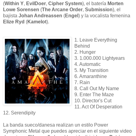
(
Within Y
,
EvilDoer
,
Cipher System
), el batería
Morten
Lowe Sorensen
(
The Arcane Order
,
Submission
), el
bajista
Johan Andreassen
(
Engel
) y la vocalista femenina
Elize Ryd
(
Kamelot
).
1. Leave Everything
Behind
2. Hunger
3. 1.000.000 Lightyears
4. Automatic
5. My Transition
6. Amaranthine
7. Rain
8. Call Out My Name
9. Enter The Maze
10. Director's Cut
11. Act Of Desperation
12. Serendipity
La banda sueco/danesa realizan un estilo Power
Symphonic Metal que puedes apreciar en el siguiente video