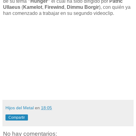
de su tema
"Hunger"
el cual ha sido dirigido por
Patric
Ullaeus
(
Kamelot
,
Firewind
,
Dimmu Borgir
), con quién ya
han comenzado a trabajar en su segundo videoclip.
Hijos del Metal
en
18:05
Compartir
No hay comentarios: