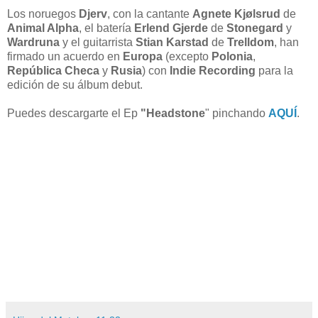
Los noruegos
Djerv
, con la cantante
Agnete Kjølsrud
de
Animal Alpha
, el batería
Erlend
Gjerde
de
Stonegard
y
Wardruna
y el guitarrista
Stian Karstad
de
Trelldom
, han
firmado un acuerdo en
Europa
(excepto
Polonia
,
República Checa
y
Rusia
) con
Indie
Recording
para la
edición de su álbum debut.
Puedes descargarte el Ep
"Headstone
" pinchando
AQUÍ
.