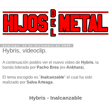
domingo, 20 de diciembre de 2009
Hybris, videoclip.
A continuación podéis ver el nuevo video de
Hybris
, la
banda liderada por
Pacho Brea
(ex-
Ankhara
).
El tema escogido es "
Inalcanzable
" el cual ha sido
realizado por
Salva Arteaga
.
Hybris - Inalcanzable