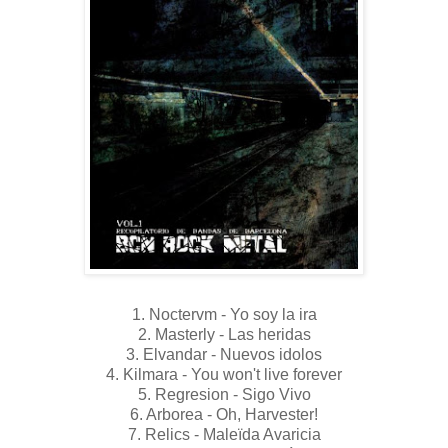
1. Noctervm - Yo soy la ira
2. Masterly - Las heridas
3. Elvandar - Nuevos idolos
4. Kilmara - You won't live forever
5. Regresion - Sigo Vivo
6. Arborea - Oh, Harvester!
7. Relics - Maleïda Avaricia