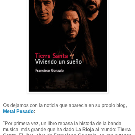
Os dejamos con la noticia que aparecia en su propio blog,
Metal Pesado
:
"Por primera vez, un libro repasa la historia de la banda
musical más grande que ha dado
La
Rioja
al mundo:
Tierra