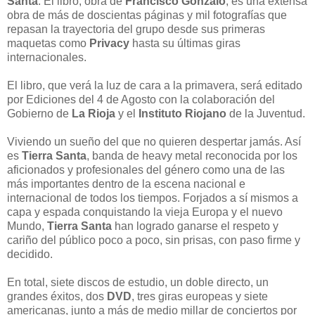
Santa
. El libro, obra de
Francisco Gonzalo
, es una extensa
obra de más de doscientas páginas y mil fotografías que
repasan la trayectoria del grupo desde sus primeras
maquetas como
Privacy
hasta su últimas giras
internacionales.
El libro, que verá la luz de cara a la primavera, será editado
por Ediciones del 4 de Agosto con la colaboración del
Gobierno de
La Rioja
y el
Instituto Riojano
de la Juventud.
Viviendo un sueño del que no quieren despertar jamás. Así
es
Tierra Santa
, banda de heavy metal reconocida por los
aficionados y profesionales del género como una de las
más importantes dentro de la escena nacional e
internacional de todos los tiempos. Forjados a sí mismos a
capa y espada conquistando la vieja Europa y el nuevo
Mundo,
Tierra Santa
han logrado ganarse el respeto y
cariño del público poco a poco, sin prisas, con paso firme y
decidido.
En total, siete discos de estudio, un doble directo, un
grandes éxitos, dos
DVD
, tres giras europeas y siete
americanas, junto a más de medio millar de conciertos por