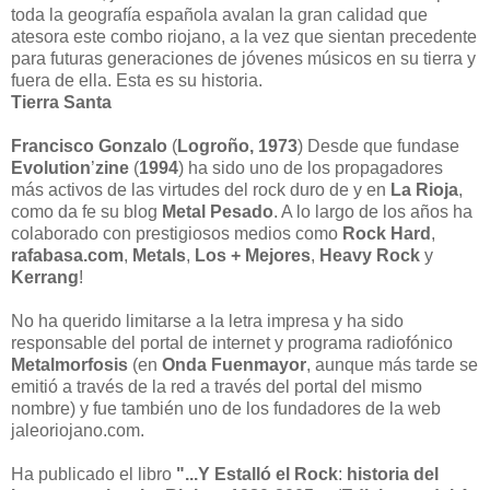
toda la geografía española avalan la gran calidad que
atesora este combo riojano, a la vez que sientan precedente
para futuras generaciones de jóvenes músicos en su tierra y
fuera de ella. Esta es su historia.
Tierra Santa
Francisco Gonzalo
(
Logroño, 1973
) Desde que fundase
Evolution
’
zine
(
1994
) ha sido uno de los propagadores
más activos de las virtudes del rock duro de y en
La Rioja
,
como da fe su blog
Metal Pesado
. A lo largo de los años ha
colaborado con prestigiosos medios como
Rock
Hard
,
rafabasa.com
,
Metals
,
Los + Mejores
,
Heavy Rock
y
Kerrang
!
No ha querido limitarse a la letra impresa y ha sido
responsable del portal de internet y programa radiofónico
Metalmorfosis
(en
Onda Fuenmayor
, aunque más tarde se
emitió a través de la red a través del portal del mismo
nombre) y fue también uno de los fundadores de la web
jaleoriojano.com.
Ha publicado el libro
"...Y Estalló el Rock
:
historia del