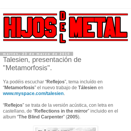
martes, 23 de marzo de 2010
Talesien, presentación de
"Metamorfosis".
Ya podéis escuchar “
Reflejos
”, tema incluído en
“
Metamorfosis
” el nuevo trabajo de
Tálesien
en
www.myspace.com/talesien
.
“
Reflejos
” se trata de la versión acústica, con letra en
castellano, de “
Reflections in the mirror
” incluido en el
album “
The Blind Carpenter
” (
2005
).