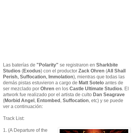
Las baterías de
"Polarity"
se registraron en
Sharkbite
Studios
(
Exodus
) con el productor
Zack Ohren
(
All Shall
Perish, Suffocation, Immolation
), mientras que todas las
demás pistas estuvieron a cargo de
Matt Sotelo
antes de
ser mezclado por
Ohren
en los
Castle
Ultimate Studios
. El
artwork fue realizado por el artista de culto
Dan Seagrave
(
Morbid Angel
,
Entombed
,
Suffocation
, etc) y se puede
ver a continuación:
Track List:
1. (A Departure of the