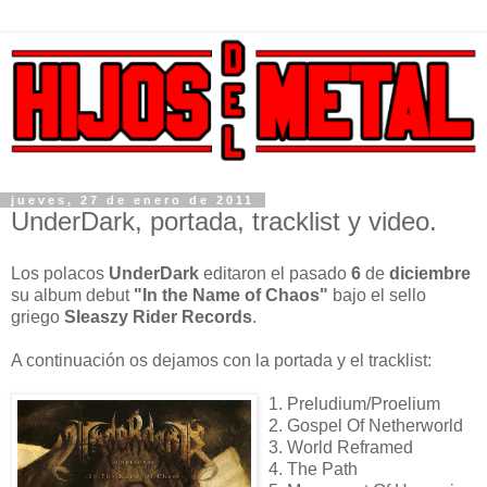
jueves, 27 de enero de 2011
UnderDark, portada, tracklist y video.
Los polacos
UnderDark
editaron el pasado
6
de
diciembre
su album debut
"In the Name of Chaos"
bajo el sello
griego
Sleaszy Rider Records
.
A continuación os dejamos con la portada y el tracklist:
1. Preludium/Proelium
2. Gospel Of Netherworld
3. World Reframed
4. The Path