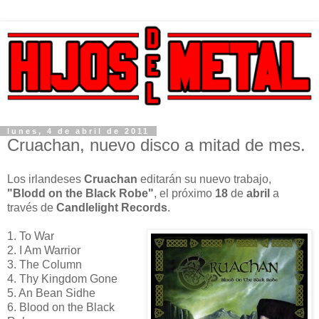
lunes, 4 de abril de 2011
Cruachan, nuevo disco a mitad de mes.
Los irlandeses
Cruachan
editarán su nuevo trabajo,
"Blodd on the Black Robe"
, el próximo
18
de
abril
a
través de
Candlelight Records
.
1. To War
2. I Am Warrior
3. The Column
4. Thy Kingdom Gone
5. An Bean Sidhe
6. Blood on the Black