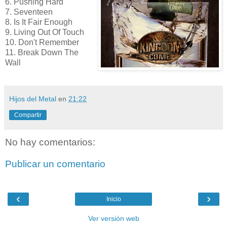
6. Pushing Hard
7. Seventeen
8. Is It Fair Enough
9. Living Out Of Touch
10. Don't Remember
11. Break Down The
Wall
Hijos del Metal
en
21:22
Compartir
No hay comentarios:
Publicar un comentario
‹
›
Inicio
Ver versión web