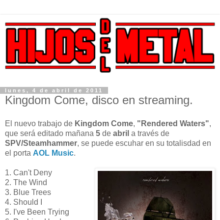
lunes, 4 de abril de 2011
Kingdom Come, disco en streaming.
El nuevo trabajo de
Kingdom Come
,
"Rendered Waters"
,
que será editado mañana
5
de
abril
a través de
SPV/Steamhammer
, se puede escuhar en su totalisdad en
el porta
AOL Music
.
1. Can't Deny
2. The Wind
3. Blue Trees
4. Should I
5. I've Been Trying