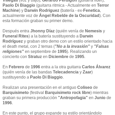
Villegas
(voz y bajo),
Gerardo Perdigón
(guitarra lider),
Paolo Di Biaggio
(guitarra ritmica - Actualmente en
Terror
Machine
) y
Darwin Rodriguez
(batería - ex-
Fenetica
,
actualmente voz de
Ángel Rebelde de la Oscuridad
). Con
esta formación graban su primer demo.
Después entra
Jhonny Díaz
(quién venía de
Nemesis
y
Funeral Rites
) a la batería sustituyendo a
Darwin
Rodríguez
y graban otro demo con un estilo orientado hacia
el death metal, con 2 temas (
"No a la invasión"
y
"Falsas
religiones"
en septiembre de
1995
). Realizando un
concierto con
Stratuz
en
Diciembre
de
1995
.
En
Febrero
de
1996
entra a la otra guitarra
Carlos Álvarez
(quién venía de las bandas
Telecadencia
y
Zaar
)
sustituyendo a
Paolo Di Biaggio
.
Realizan una presentación en el antiguo
Coliseo
de
Barquisimeto
(festival
Barquisimeto rock libre
) mientras
graban su primera producción
"Antropofagia"
en
Junio
de
1996
.
En este punto, el grupo expande su estilo orientándolo