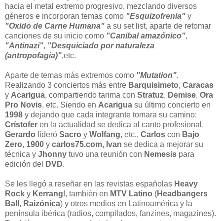
hacia el metal extremo progresivo, mezclando diversos
géneros e incorporan temas como
"Esquizofrenia"
y
"Oxido de Carne Humana"
a su set list, aparte de retomar
canciones de su inicio como
"Canibal amazónico"
,
"Antinazi"
,
"Desquiciado por naturaleza
(antropofagia)"
,etc.
Aparte de temas más extremos como
"Mutation"
.
Realizando 3 conciertos más entre
Barquisimeto
,
Caracas
y
Acarigua
, compartiendo tarima con
Stratuz
,
Demise
,
Ora
Pro
Novis
, etc. Siendo en
Acarigua
su último concierto en
1998
y dejando que cada integrante tomara su camino:
Crístofer
en la actualidad se dedica al canto profesional,
Gerardo
lideró
Sacro
y
Wolfang
, etc.,
Carlos
con
Bajo
Zero
,
1900
y
carlos75.com,
Ivan
se dedica a mejorar su
técnica y
Jhonny
tuvo una reunión con
Nemesis
para
edición del
DVD
.
Se les llegó a reseñar en las revistas españolas
Heavy
Rock
y
Kerrang
!, también en
MTV
Latino
(
Headbangers
Ball
,
Raizónica
) y otros medios en Latinoamérica y la
península ibérica (radios, compilados, fanzines, magazines).