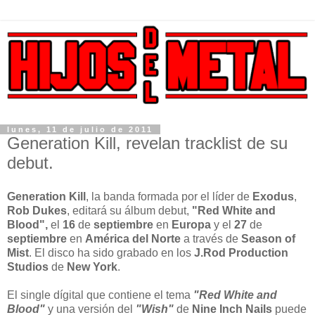
lunes, 11 de julio de 2011
Generation Kill, revelan tracklist de su
debut.
Generation Kill
, la banda formada por el líder de
Exodus
,
Rob Dukes
, editará su álbum debut,
"Red White and
Blood",
el
16
de
septiembre
en
Europa
y el
27
de
septiembre
en
América del Norte
a través de
Season of
Mist
. El disco ha sido grabado en los
J.Rod Production
Studios
de
New York
.
El single dígital que contiene el tema
"Red White and
Blood"
y una versión del
"Wish"
de
Nine Inch Nails
puede