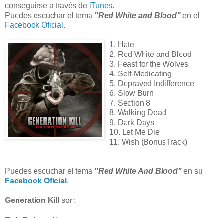
conseguirse a través de
iTunes
.
Puedes escuchar el tema
"Red White and Blood"
en el
Facebook Oficial
.
1. Hate
2. Red White and Blood
3. Feast for the Wolves
4. Self-Medicating
5. Depraved Indifference
6. Slow Burn
7. Section 8
8. Walking Dead
9. Dark Days
10. Let Me Die
11. Wish (BonusTrack)
Puedes escuchar el tema
"Red White And Blood"
en su
Facebook Oficial
.
Generation Kill
son: