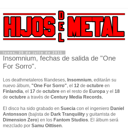
lunes, 25 de julio de 2011
Insomnium, fechas de salida de "One
For Sorro".
Los deathmetaleros filandeses,
Insomnium
, editarán su
nuevo álbum,
"One For Sorro"
, el
12
de
octubre
en
Finlandia
, el
17
de
octubre
en el resto de
Europa
y el
18
de
octubre
a través de
Century Media Records.
El disco ha sido grabado en
Suecia
con el ingeniero
Daniel
Antonsson
(bajista de
Dark Tranquility
y guitarrista de
Dimension Zero
) en los
Fantom Studios
. El álbum será
mezclado por
Samu Oittisen
.