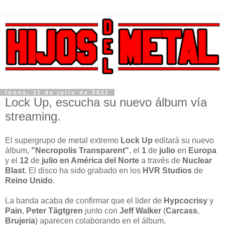
lunes, 11 de julio de 2011
Lock Up, escucha su nuevo álbum vía
streaming.
El supergrupo de metal extremo
Lock Up
editará su nuevo
álbum,
"Necropolis Transparent"
, el
1
de
julio
en
Europa
y el
12
de
julio en América del Norte
a través de
Nuclear
Blast
. El disco ha sido grabado en los
HVR
Studios
de
Reino Unido
.
La banda acaba de confirmar que el lider de
Hypcocrisy
y
Pain
,
Peter Tägtgren
junto con
Jeff Walker
(
Carcass
,
Brujeria
) aparecen colaborando en el álbum.