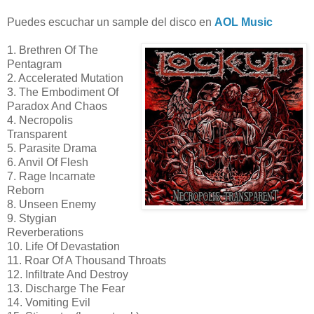
Puedes escuchar un sample del disco en
AOL Music
1. Brethren Of The
Pentagram
2. Accelerated Mutation
3. The Embodiment Of
Paradox And Chaos
4. Necropolis
Transparent
5. Parasite Drama
6. Anvil Of Flesh
7. Rage Incarnate
Reborn
8. Unseen Enemy
9. Stygian
Reverberations
10. Life Of Devastation
11. Roar Of A Thousand Throats
12. Infiltrate And Destroy
13. Discharge The Fear
14. Vomiting Evil