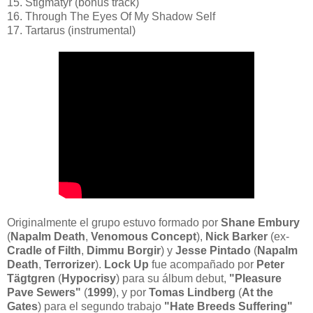
15. Stigmatyr (bonus track)
16. Through The Eyes Of My Shadow Self
17. Tartarus (instrumental)
Originalmente el grupo estuvo formado por
Shane Embury
(
Napalm Death
,
Venomous
Concept
),
Nick Barker
(ex-
Cradle of Filth
,
Dimmu Borgir
) y
Jesse Pintado
(
Napalm
Death
,
Terrorizer
).
Lock Up
fue acompañado por
Peter
Tägtgren
(
Hypocrisy
) para su álbum debut,
"Pleasure
Pave Sewers"
(
1999
), y por
Tomas Lindberg
(
At the
Gates
) para el segundo trabajo
"Hate Breeds Suffering"