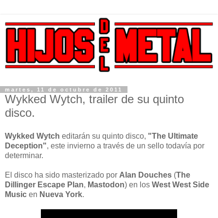
martes, 11 de octubre de 2011
Wykked Wytch, trailer de su quinto
disco.
Wykked Wytch
editarán su quinto disco,
"The Ultimate
Deception"
, este invierno a través de un sello todavía por
determinar.
El disco ha sido masterizado por
Alan Douches
(
The
Dillinger Escape Plan
,
Mastodon
) en los
West
West Side
Music
en
Nueva York
.