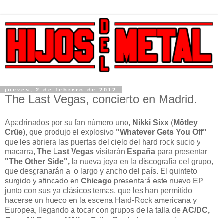
jueves, 2 de febrero de 2012
The Last Vegas, concierto en Madrid.
Apadrinados por su fan número uno,
Nikki Sixx
(
Mötley
Crüe
), que produjo el explosivo
"Whatever Gets You Off"
que les abriera las puertas del cielo del hard rock sucio y
macarra,
The Last Vegas
visitarán
España
para presentar
"The Other Side",
la nueva joya en la discografía del grupo,
que desgranarán a lo largo y ancho del país. El quinteto
surgido y afincado en
Chicago
presentará este nuevo EP
junto con sus ya clásicos temas, que les han permitido
hacerse un hueco en la escena Hard-Rock americana y
Europea, llegando a tocar con grupos de la talla de
AC/DC,