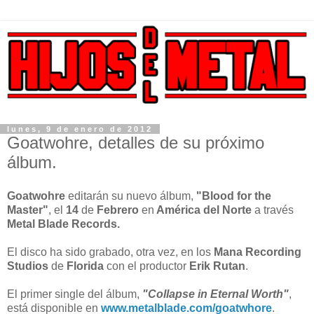
lunes, 9 de enero de 2012
Goatwohre, detalles de su próximo
álbum.
Goatwohre
editarán su nuevo álbum,
"Blood for the
Master"
, el
14
de
Febrero
en
América del Norte
a través
Metal Blade Records.
El disco ha sido grabado, otra vez, en los
Mana Recording
Studios
de
Florida
con el productor
Erik Rutan
.
El primer single del álbum,
"Collapse in Eternal Worth"
,
está disponible en
www.metalblade.com/goatwhore
.