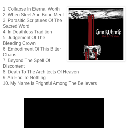
1. Collapse In Eternal Worth
2. When Steel And Bone Meet
3. Parasitic Scriptures Of The
Sacred Word
4. In Deathless Tradition
5. Judgement Of The
Bleeding Crown
6. Embodiment Of This Bitter
Chaos
7. Beyond The Spell Of
Discontent
8. Death To The Architects Of Heaven
9. An End To Nothing
10. My Name Is Frightful Among The Believers