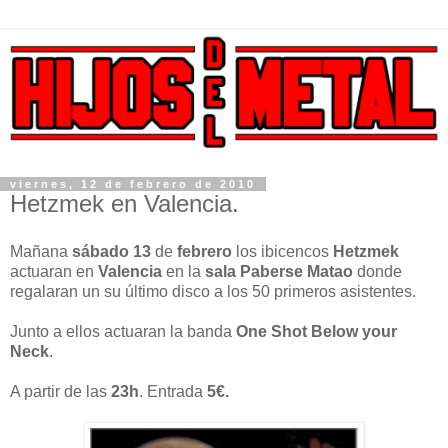
viernes, 12 de febrero de 2010
Hetzmek en Valencia.
Mañana
sábado 13
de
febrero
los ibicencos
Hetzmek
actuaran en
Valencia
en la
sala Paberse Matao
donde
regalaran un su último disco a los 50 primeros asistentes.
Junto a ellos actuaran la banda
One Shot Below your
Neck
.
A partir de las
23h
. Entrada
5€.