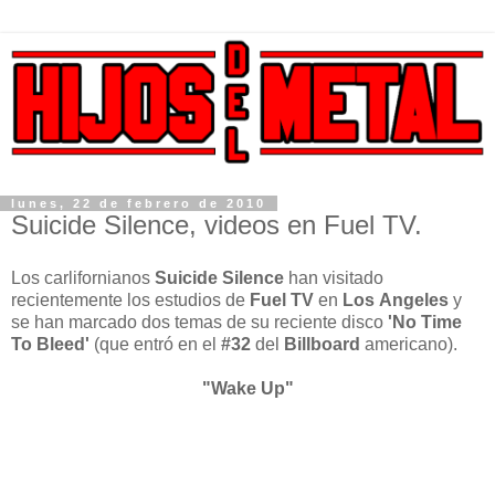
lunes, 22 de febrero de 2010
Suicide Silence, videos en Fuel TV.
Los carlifornianos
Suicide Silence
han visitado
recientemente los estudios de
Fuel TV
en
Los
Angeles
y
se han marcado dos temas de su reciente disco
'No Time
To Bleed'
(que entró en el
#32
del
Billboard
americano).
"Wake Up"