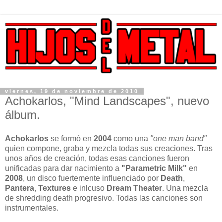
viernes, 19 de noviembre de 2010
Achokarlos, "Mind Landscapes", nuevo
álbum.
Achokarlos
se formó en
2004
como una
"one man band"
quien compone, graba y mezcla todas sus creaciones. Tras
unos años de creación, todas esas canciones fueron
unificadas para dar nacimiento a
"Parametric Milk"
en
2008
, un disco fuertemente influenciado por
Death
,
Pantera
,
Textures
e inlcuso
Dream Theater
. Una mezcla
de shredding death progresivo. Todas las canciones son
instrumentales.