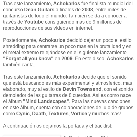
Tras este lanzamiento,
Achokarlos
fue finalista mundial del
concurso
Dean Guitars
a finales de
2008
, entre miles de
guitarristas de todo el mundo. También se da a conocer a
través de
Youtube
consiguiendo mas de 9 millones de
reproducciones de sus vídeos en internet.
Posteriormente,
Achokarlos
decidió dejar un poco el estilo
shredding para centrarse un poco mas en la brutalidad y en
el metal extremo relejándose en el siguiente lanzamiento
"Forget all you know"
en
2009
. En este disco,
Achokarlos
también canta.
Tras este lanzamiento,
Achokarlos
decide que el sonido
que está buscando es más experimental y atmosférico, mas
elaborado, muy al estilo de
Devin Townsend
, con el sonido
demoledor de las guitarras de 8 cuerdas. Así es como nace
el álbum
"Mind Landscapes"
. Para las nuevas canciones
en este álbum, cuenta con colaboraciones de lujo de grupos
como
Cynic
,
Daath
,
Textures
,
Vortice
y muchos mas!
A continuación os dejamos la portada y el tracklist: