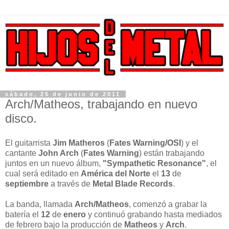
sábado, 25 de junio de 2011
Arch/Matheos, trabajando en nuevo
disco.
El guitarrista
Jim Matheros
(
Fates Warning/OSI
) y el
cantante
John Arch
(
Fates Warning
) están trabajando
juntos en un nuevo álbum,
"Sympathetic Resonance"
, el
cual será editado en
América del Norte
el
13
de
septiembre
a través de
Metal Blade Records
.
La banda, llamada
Arch/Matheos
, comenzó a grabar la
batería el
12
de
enero
y continuó grabando hasta mediados
de febrero bajo la producción de
Matheos
y
Arch
.