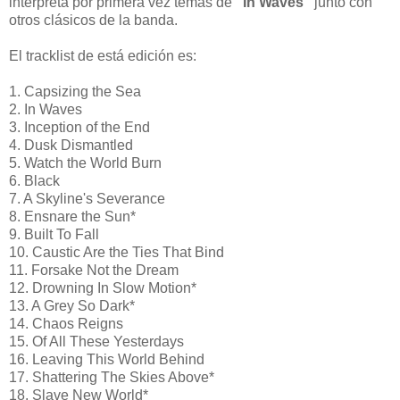
interpreta por primera vez temas de
"In Waves"
junto con
otros clásicos de la banda.
El tracklist de está edición es:
1. Capsizing the Sea
2. In Waves
3. Inception of the End
4. Dusk Dismantled
5. Watch the World Burn
6. Black
7. A Skyline's Severance
8. Ensnare the Sun*
9. Built To Fall
10. Caustic Are the Ties That Bind
11. Forsake Not the Dream
12. Drowning In Slow Motion*
13. A Grey So Dark*
14. Chaos Reigns
15. Of All These Yesterdays
16. Leaving This World Behind
17. Shattering The Skies Above*
18. Slave New World*