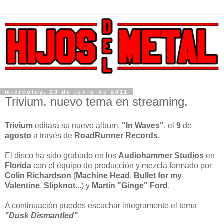
miércoles, 29 de junio de 2011
Trivium, nuevo tema en streaming.
Trivium
editará su nuevo álbum,
"In Waves"
, el
9
de
agosto
a través de
RoadRunner Records.
El disco ha sido grabado en los
Audiohammer Studios
en
Florida
con el équipo de producción y mezcla formado por
Colin
Richardson
(
Machine Head
,
Bullet for my
Valentine
,
Slipknot
...) y
Martin "Ginge" Ford
.
A continuación puedes escuchar integramente el tema
"Dusk Dismantled"
.