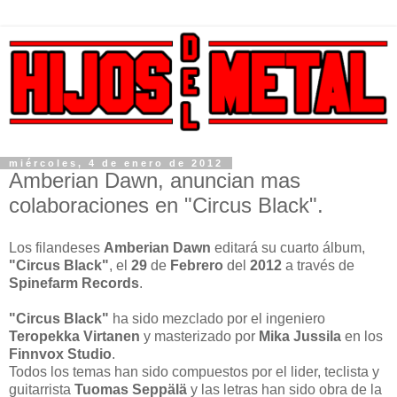
miércoles, 4 de enero de 2012
Amberian Dawn, anuncian mas
colaboraciones en "Circus Black".
Los filandeses
Amberian Dawn
editará su cuarto álbum,
"Circus Black"
, el
29
de
Febrero
del
2012
a través de
Spinefarm Records
.
"Circus Black"
ha sido mezclado por el ingeniero
Teropekka Virtanen
y masterizado por
Mika Jussila
en los
Finnvox Studio
.
Todos los temas han sido compuestos por el lider, teclista y
guitarrista
Tuomas Seppälä
y las letras han sido obra de la