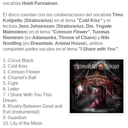
vocalista
Heidi Parviainen
.
El disco cuentan con las colaboraciones del vocalista
Timo
Kotipelto
(
Stratovarius
) en el tema
"Cold Kiss"
y el
teclista
Jens Johansson
(
Stratovarius
,
Dio
,
Yngwie
Malmsteen
) en el tema
"Crimson Flower"
,
Tuomas
Nieminen
(ex-
Adamantra
,
Throne of Chaos
) y
Nils
Nordling
(ex-
Dreamtale
,
Animal House
), ambos
comparten partes vocales en el tema
"I Share with You"
.
1. Circus Black
2. Cold Kiss
3. Crimson Flower
4. Charnel's Ball
5. Fight
6. Letter
7. I Share With You This
Dream
8. Rivalry Between Good and
Evil (instrumental)
9. Guardian
10. Lily of the Moon