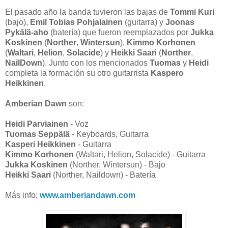
El pasado año la banda tuvieron las bajas de
Tommi Kuri
(bajo),
Emil Tobias Pohjalainen
(guitarra) y
Joonas
Pykälä-aho
(batería) que fueron reemplazados por
Jukka
Koskinen
(
Norther
,
Wintersun
),
Kimmo Korhonen
(
Waltari
,
Helion
,
Solacide
) y
Heikki Saar
i (
Norther
,
NailDown
). Junto con los mencionados
Tuomas
y
Heidi
completa la formación su otro guitarrista
Kaspero
Heikkinen
.
Amberian Dawn
son:
Heidi Parviainen
- Voz
Tuomas Seppälä
- Keyboards, Guitarra
Kasperi Heikkinen
- Guitarra
Kimmo Korhonen
(Waltari, Helion, Solacide) - Guitarra
Jukka Koskinen
(Norther, Wintersun) - Bajo
Heikki Saari
(Norther, Naildown) - Batería
Más info:
www.amberiandawn.com