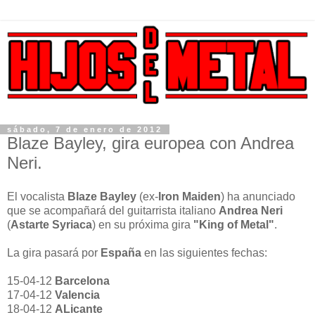
sábado, 7 de enero de 2012
Blaze Bayley, gira europea con Andrea
Neri.
El vocalista
Blaze Bayley
(ex-
Iron Maiden
) ha anunciado
que se acompañará del guitarrista italiano
Andrea Neri
(
Astarte Syriaca
) en su próxima gira
"King of Metal"
.
La gira pasará por
España
en las siguientes fechas:
15-04-12
Barcelona
17-04-12
Valencia
18-04-12
ALicante