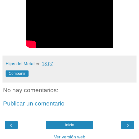
Hijos del Metal
en
13:07
Compartir
No hay comentarios:
Publicar un comentario
‹
›
Inicio
Ver versión web