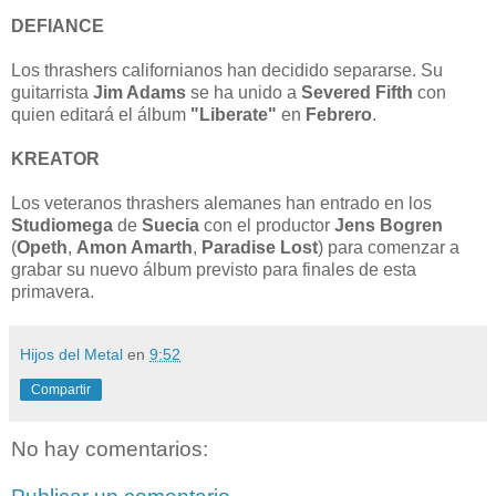
DEFIANCE
Los thrashers californianos han decidido separarse. Su
guitarrista
Jim Adams
se ha unido a
Severed Fifth
con
quien editará el álbum
"Liberate"
en
Febrero
.
KREATOR
Los veteranos thrashers alemanes han entrado en los
Studiomega
de
Suecia
con el productor
Jens Bogren
(
Opeth
,
Amon Amarth
,
Paradise Lost
) para comenzar a
grabar su nuevo álbum previsto para finales de esta
primavera.
Hijos del Metal
en
9:52
Compartir
No hay comentarios: