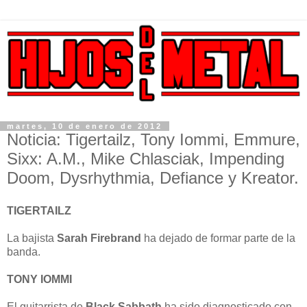
martes, 10 de enero de 2012
Noticia: Tigertailz, Tony Iommi, Emmure,
Sixx: A.M., Mike Chlasciak, Impending
Doom, Dysrhythmia, Defiance y Kreator.
TIGERTAILZ
La bajista
Sarah Firebrand
ha dejado de formar parte de la
banda.
TONY IOMMI
El guitarrista de
Black Sabbath
ha sido diagnosticado con