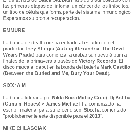
las primeras etapas de linfoma, un cáncer de los linfocitos,
un tipo de célula que forma parte del sistema inmunológico.
Esperamos su pronta recuperación.
EMMURE
La banda de deathcore ha entrado al estudio con el
productor
Joey Sturgis
(
Asking Alexandria
,
The Devil
Wears Prada
) para comenzar a grabar su nuevo álbum a
finales de la primavera a través de
Victory Records
. El
disco marca el debut en la banda del batería
Mark
Castillo
(
Between the Buried and Me
,
Bury Your Dead
).
SIXX: A.M.
La banda liderada por
Nikki Sixx
(
Mötley Crüe
),
Dj Ashba
(Guns n' Roses
) y
James Michael
, ha comenzado ha
escribir material para su tercer disco.
Sixx
ha comentado
"problabemente este disponible para el
2013
".
MIKE CHLASCIAK