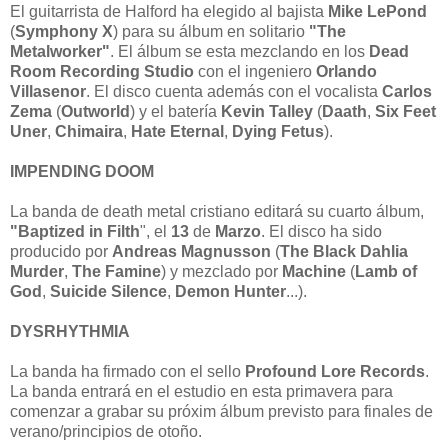
El guitarrista de Halford ha elegido al bajista
Mike LePond
(
Symphony X
) para su álbum en solitario
"The
Metalworker"
. El álbum se esta mezclando en los
Dead
Room Recording Studio
con el ingeniero
Orlando
Villasenor
. El disco cuenta además con el vocalista
Carlos
Zema
(
Outworld
) y el batería
Kevin Talley
(
Daath
,
Six Feet
Uner
,
Chimaira
,
Hate
Eternal
,
Dying Fetus
).
IMPENDING DOOM
La banda de death metal cristiano editará su cuarto álbum,
"Baptized in Filth
", el
13
de
Marzo
. El disco ha sido
producido por
Andreas Magnusson
(
The Black Dahlia
Murder
,
The Famine
) y mezclado por
Machine
(
Lamb of
God
,
Suicide Silence
,
Demon Hunter
...).
DYSRHYTHMIA
La banda ha firmado con el sello
Profound Lore Records
.
La banda entrará en el estudio en esta primavera para
comenzar a grabar su próxim álbum previsto para finales de
verano/principios de otoño.