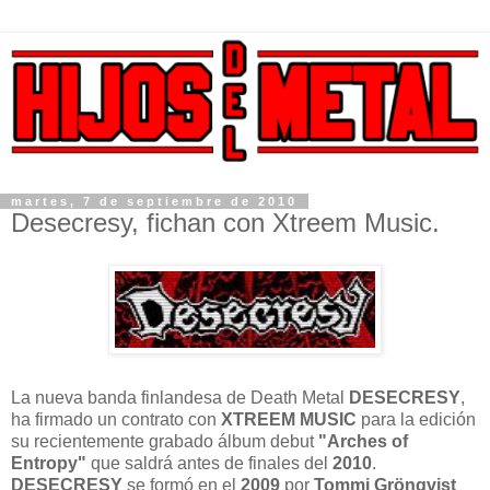
martes, 7 de septiembre de 2010
Desecresy, fichan con Xtreem Music.
La nueva banda finlandesa de Death Metal
DESECRESY
,
ha firmado un contrato con
XTREEM
MUSIC
para la edición
su recientemente grabado álbum debut
"Arches of
Entropy"
que saldrá antes de finales del
2010
.
DESECRESY
se formó en el
2009
por
Tommi Grönqvist